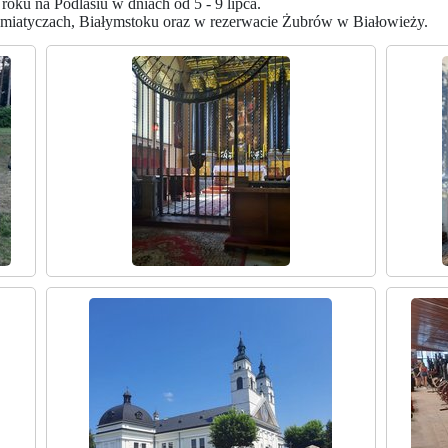
u na Podlasiu w dniach od 5 - 9 lipca.
miatyczach, Białymstoku oraz w rezerwacie Żubrów w Białowieży.