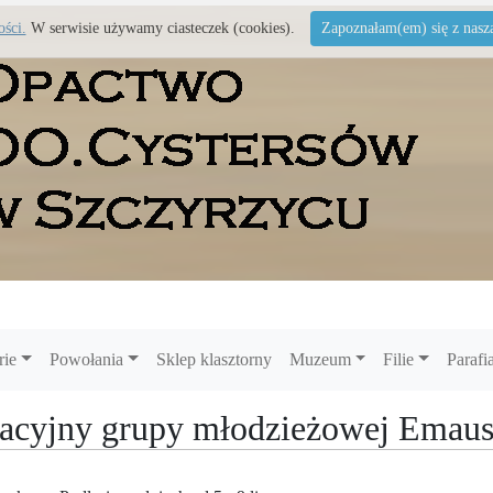
ości.
W serwisie używamy ciasteczek (cookies).
Zapoznałam(em) się z naszą 
rie
Powołania
Sklep klasztorny
Muzeum
Filie
Parafi
kacyjny grupy młodzieżowej Emau