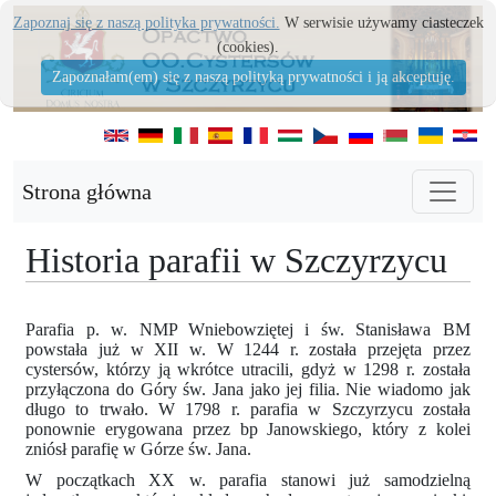
Zapoznaj się z naszą polityka prywatności.
W serwisie używamy ciasteczek
(cookies).
Zapoznałam(em) się z naszą polityką prywatności i ją akceptuję.
Strona główna
Historia parafii w Szczyrzycu
Parafia p. w. NMP Wniebowziętej i św. Stanisława BM
powstała już w XII w. W 1244 r. została przejęta przez
cystersów, którzy ją wkrótce utracili, gdyż w 1298 r. została
przyłączona do Góry św. Jana jako jej filia. Nie wiadomo jak
długo to trwało. W 1798 r. parafia w Szczyrzycu została
ponownie erygowana przez bp Janowskiego, który z kolei
zniósł parafię w Górze św. Jana.
W początkach XX w. parafia stanowi już samodzielną