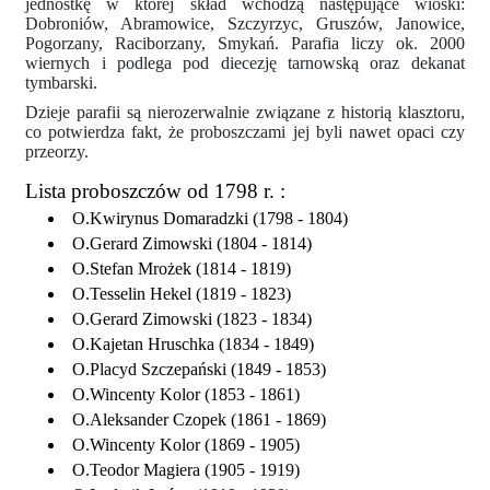
jednostkę w której skład wchodzą następujące wioski:
Dobroniów, Abramowice, Szczyrzyc, Gruszów, Janowice,
Pogorzany, Raciborzany, Smykań. Parafia liczy ok. 2000
wiernych i podlega pod diecezję tarnowską oraz dekanat
tymbarski.
Dzieje parafii są nierozerwalnie związane z historią klasztoru,
co potwierdza fakt, że proboszczami jej byli nawet opaci czy
przeorzy.
Lista proboszczów od 1798 r. :
O.Kwirynus Domaradzki (1798 - 1804)
O.Gerard Zimowski (1804 - 1814)
O.Stefan Mrożek (1814 - 1819)
O.Tesselin Hekel (1819 - 1823)
O.Gerard Zimowski (1823 - 1834)
O.Kajetan Hruschka (1834 - 1849)
O.Placyd Szczepański (1849 - 1853)
O.Wincenty Kolor (1853 - 1861)
O.Aleksander Czopek (1861 - 1869)
O.Wincenty Kolor (1869 - 1905)
O.Teodor Magiera (1905 - 1919)