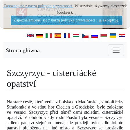
Zapoznaj się z naszą polityka prywatności.
W serwisie używamy ciasteczek
(cookies).
Zapoznałam(em) się z naszą polityką prywatności i ją akceptuję.
Strona główna
Szczyrzyc - cisterciácké
opatství
Na staré cestě, která vedla z Polska do Madˇarska , v údolí řeky
Stradomka a ve stínu hor Ciecien a Grodzisko, bylo založeno
ve vesnici Szczyrzyc před téměř osmi stoletími cisterciácké
opatství. V období vlády rodu Piastů byla vesnice Szczyrzyc
sídlem panství stejného jména, ale později bylo sídlo tohoto
panství přeloženo na jiné místo a Szczyrzyc se proslavilo