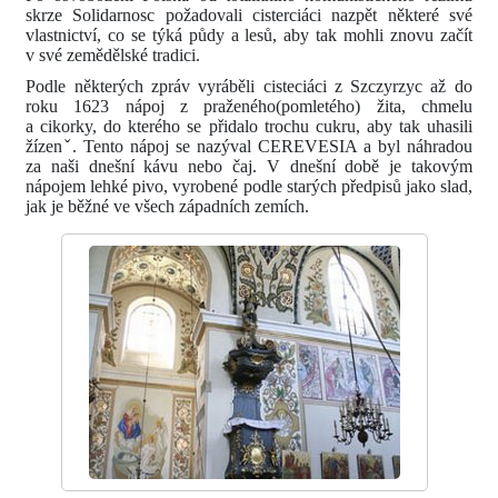
skrze Solidarnosc požadovali cisterciáci nazpět některé své
vlastnictví, co se týká půdy a lesů, aby tak mohli znovu začít
v své zemědělské tradici.
Podle některých zpráv vyráběli cisteciáci z Szczyrzyc až do
roku 1623 nápoj z praženého(pomletého) žita, chmelu
a cikorky, do kterého se přidalo trochu cukru, aby tak uhasili
žízenˇ. Tento nápoj se nazýval CEREVESIA a byl náhradou
za naši dnešní kávu nebo čaj. V dnešní době je takovým
nápojem lehké pivo, vyrobené podle starých předpisů jako slad,
jak je běžné ve všech západních zemích.