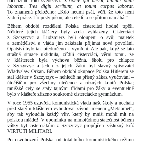
nacházíme toto svědectví:
Scribere qui nescit, nullum putat
laborem. Tres digiti scribunt, at totum corpus laborat
.
To znamená přeloženo: „Kdo neumí psát, věří, že toto není
žádná práce. Tři prsty píšou, ale celé tělo se přitom namáhá.“
Během období rozdělení Polska cisterciáci hodně trpěli.
Některé jejich kláštery byly zcela vyhlazeny. Cisterciáci
z Szczyrzyc a Ludzmierz byli oloupeni o svůj majetek
a zemědělství a vláda jim zakázala přijímat nová povolání.
Opatství bylo tak předurčeno k vymření. Ale pak, když se tato
strašná situace uklidnila, zřídili cisterciáci, věrni tomu, že
v klášterech byla výchova běžná, školu pro chlapce
v Szczyrzyc a jeden z jejich žáků byl slavný spisovatel
Wladyslaw Orkan. Během období okupace Polska Hitlerem se
stal klášter v Szczyrzyc – nehledě na přísný zákaz vyučování –
útočištěm pro všechny utečence z různých koutů Polska;
mnišské cely se staly tajnými třídami pro žáky a eventuelně
bylo v klášteře zřízeno soukromé cisterciácké gymnázium.
V roce 1955 uzavřela komunistická vláda naše školy a nechala
před starým klášterem vybudovat závod jménem „Meblomet“,
aby tak vyloučila každý vliv, který by mniši mohli mít na
polskou mládež. V upomínku na mimořádnou statečnost během
války byl cisterciákům z Szczyrzyc propůjčen záslužný kříž
VIRTUTI MILITARI.
Po osvobození Polska od totalitního komunistického režimu