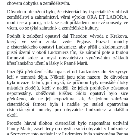
chovem dobytka a zemědělstvím.
Důvodem přeložení bylo, že cisterciáci byli specialisté v oblasti
zemědělství a zahradnictví, věrni výroku ORA ET LABORA,
modli se a pracuj; a tak se stali příkladem pro své sousedy ve
všem, co se týká zahradní- a zemědělské kultury.
Podnět k založení opatství dal Theodor, vévoda z Krakova,
který ve svém znaku vede Pegase. Pozval mnichy
z cisterciáckého opatství Ludzmierz, aby přišli a zkolonizovali
pustá území v okolí Ludzmierz tím, že zúrodní pole a budou
formovat srdce a mysl obyvatelstva vyučováním základů
křestˇanského učení a lásky k Panně Marii.
Pozdější přeložení sídla opatství od Ludzmierz do Szczyrzyc
leží v temnotě dějin. Někteří jsou toho názoru, že důvodem
byla invaze Tatarů, jiní myslí, že příčinou byly neustálé útoky
místních zlodějů, kteří v naději, že jejich prohřešky zůstanou
nepotrestány, obtěžovali klášter. Sídlo opatství bylo sice
přeloženo, ale ne její expozitura, tak, že jednou založená
cisterciácká farnost byla i nadále po staletí opatrována
cisterciáckými mnichy pro obyvatele Ludzmierz a dalšího
okolí.
Protože hlavní úlohou cisterciáků bylo napomáhat uctívání
Panny Marie, zaseli tedy do mysli a srdcí obyvatel v Ludzmierz
a Szczyrzyc toto uctívání.; v Ludzmierz byla znázorněna Panna