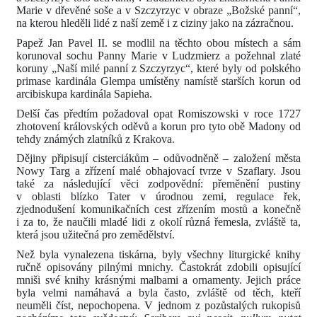
Marie v dřevěné soše a v Szczyrzyc v obraze „Božské panní“,
na kterou hleděli lidé z naší země i z ciziny jako na zázračnou.
Papež Jan Pavel II. se modlil na těchto obou místech a sám
korunoval sochu Panny Marie v Ludzmierz a požehnal zlaté
koruny „Naší milé panní z Szczyrzyc“, které byly od polského
primase kardinála Glempa umístěny namístě starších korun od
arcibiskupa kardinála Sapieha.
Delší čas předtím požadoval opat Romiszowski v roce 1727
zhotovení královských oděvů a korun pro tyto obě Madony od
tehdy známých zlatníků z Krakova.
Dějiny připisují cisterciákům – odůvodněně – založení města
Nowy Targ a zřízení malé obhajovací tvrze v Szaflary. Jsou
také za následující věci zodpovědní: přeměnění pustiny
v oblasti blízko Tater v úrodnou zemi, regulace řek,
zjednodušení komunikačních cest zřízením mostů a konečně
i za to, že naučili mladé lidi z okolí různá řemesla, zvláště ta,
která jsou užitečná pro zemědělství.
Než byla vynalezena tiskárna, byly všechny liturgické knihy
ručně opisovány pilnými mnichy. Častokrát zdobili opisující
mniši své knihy krásnými malbami a ornamenty. Jejich práce
byla velmi namáhavá a byla často, zvláště od těch, kteří
neuměli číst, nepochopena. V jednom z pozůstalých rukopisů