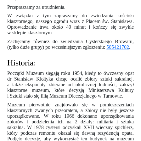
Przepraszamy za utrudnienia.
W związku z tym zapraszamy do zwiedzania kościoła
klasztornego, naszego ogrodu wraz z Placem św. Stanisława.
Oprowadzanie trwa około 40 minut i kończy się zwykle
w sklepie klasztornym.
Zachęcamy również do zwiedzania Cysterskiego Browaru,
(tylko duże grupy) po wcześniejszym zgłoszeniu:
505421702
.
Historia:
Początki Muzeum sięgają roku 1954, kiedy to ówczesny opat
dr Stanisław Kiełtyka chcąc ocalić zbiory sztuki sakralnej,
a także eksponaty zbierane od okolicznej ludności, założył
klasztorne muzeum, które decyzją Ministerstwa Kultury
i Sztuki stało się filią Muzeum Diecezjalnego w Tarnowie.
Muzeum pierwotnie znajdowało się w pomieszczeniach
klasztornych zwanych przeoratem, a zbiory nie były jeszcze
uporządkowane. W roku 1966 dokonano uporządkowania
zbiorów i podzielenia ich na 2 działy: militaria i sztuka
sakralna. W 1978 cystersi odzyskali XVII wieczny spichlerz,
który podczas remontu okazał się dawną rezydencją opata.
Podjęto decyzję, aby wykorzystać ten budynek na muzeum