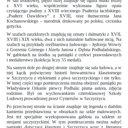
W sali środkowej, piętro niżej znajduje się figura Matki Bożej
z XVI wieku, współcześnie wykonana figura opata
czytającego psalmy z XVIII wiecznego Psałterza łacińskiego.
„Psałterz Dawidowy” z XVIII, oraz tłumaczenia Jana
Kochanowskiego – starodruk drukowany po polsku, czcionka
gotycka.
W szafach zaszklonych znajdują się ornaty i dalmatyki z XVII,
XVIII i XIX wieku, dwa z nich naturalnie haftowane nicią. Na
szafach są przykłady rzeźbiarstwa ludowego – Jędrzeja Wowry
z Gorzenia Górnego i Józefa Janosa z Dębna Podhalańskiego.
W gablotach na środku są pamiątki z cerkwi prawosławnych
i medalierstwo (kolekcja liczy 55 medali).
Na samym dole po drugiej stronie znajduje się sala ludowa, a w
niej kącik poświęcony historii browarnictwa klasztornego
w Szczyrzycu z etykietami z piwa szczyrzyckiego i nie tylko.
W innej części tego pomieszczenia można obejrzeć pamiątki po
Władysławie Orkanie piewcy Podhala: pisma autora, zdjęcia
rodzinne. Był on wychowankiem czteroklasowej Szkoły
Ludowej prowadzonej przez Cystersów w Szczyrzycu.
Po przeciwnej stronie na ścianie znajduje się legenda o diablim
kamieniu przedstawiona w obrazkach na szkle malowanych.
Jest też specjalnie wyeksponowana gablota za szkłem ze
strojami szczyrzyckimi. W tym pomieszczeniu można nabyć
pamiątki dotyczące klasztoru i Szczyrzyca wraz z literaturą