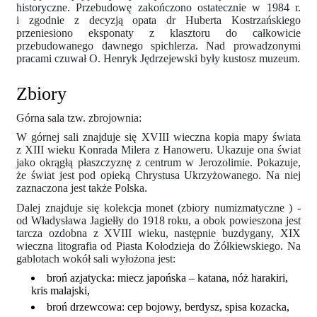
historyczne. Przebudowę zakończono ostatecznie w 1984 r.
i zgodnie z decyzją opata dr Huberta Kostrzańskiego
przeniesiono eksponaty z klasztoru do całkowicie
przebudowanego dawnego spichlerza. Nad prowadzonymi
pracami czuwał O. Henryk Jędrzejewski były kustosz muzeum.
Zbiory
Górna sala tzw. zbrojownia:
W górnej sali znajduje się XVIII wieczna kopia mapy świata
z XIII wieku Konrada Milera z Hanoweru. Ukazuje ona świat
jako okrągłą płaszczyznę z centrum w Jerozolimie. Pokazuje,
że świat jest pod opieką Chrystusa Ukrzyżowanego. Na niej
zaznaczona jest także Polska.
Dalej znajduje się kolekcja monet (zbiory numizmatyczne ) -
od Władysława Jagiełły do 1918 roku, a obok powieszona jest
tarcza ozdobna z XVIII wieku, następnie buzdygany, XIX
wieczna litografia od Piasta Kołodzieja do Żółkiewskiego. Na
gablotach wokół sali wyłożona jest:
broń azjatycka: miecz japońska – katana, nóż harakiri,
kris malajski,
broń drzewcowa: cep bojowy, berdysz, spisa kozacka,