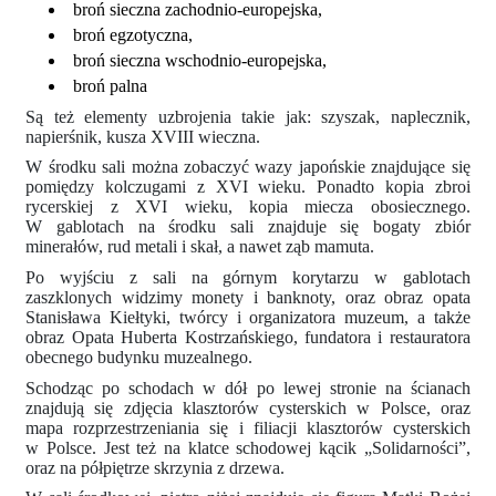
broń sieczna zachodnio-europejska,
broń egzotyczna,
broń sieczna wschodnio-europejska,
broń palna
Są też elementy uzbrojenia takie jak: szyszak, naplecznik,
napierśnik, kusza XVIII wieczna.
W środku sali można zobaczyć wazy japońskie znajdujące się
pomiędzy kolczugami z XVI wieku. Ponadto kopia zbroi
rycerskiej z XVI wieku, kopia miecza obosiecznego.
W gablotach na środku sali znajduje się bogaty zbiór
minerałów, rud metali i skał, a nawet ząb mamuta.
Po wyjściu z sali na górnym korytarzu w gablotach
zaszklonych widzimy monety i banknoty, oraz obraz opata
Stanisława Kiełtyki, twórcy i organizatora muzeum, a także
obraz Opata Huberta Kostrzańskiego, fundatora i restauratora
obecnego budynku muzealnego.
Schodząc po schodach w dół po lewej stronie na ścianach
znajdują się zdjęcia klasztorów cysterskich w Polsce, oraz
mapa rozprzestrzeniania się i filiacji klasztorów cysterskich
w Polsce. Jest też na klatce schodowej kącik „Solidarności”,
oraz na półpiętrze skrzynia z drzewa.