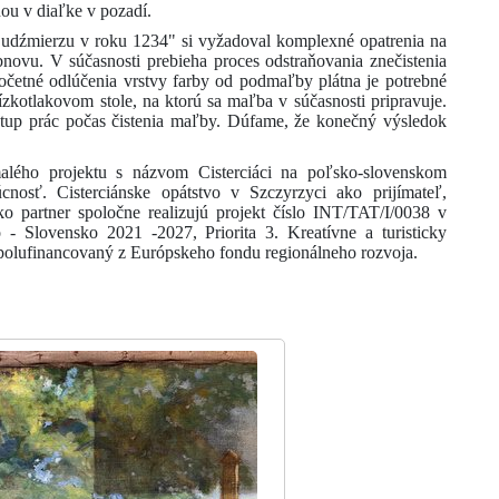
nou v diaľke v pozadí.
Ludźmierzu v roku 1234" si vyžadoval komplexné opatrenia na
bnovu. V súčasnosti prebieha proces odstraňovania znečistenia
etné odlúčenia vrstvy farby od podmaľby plátna je potrebné
ízkotlakovom stole, na ktorú sa maľba v súčasnosti pripravuje.
stup prác počas čistenia maľby. Dúfame, že konečný výsledok
alého projektu s názvom Cisterciáci na poľsko-slovenskom
cnosť. Cisterciánske opátstvo v Szczyrzyci ako prijímateľ,
o partner spoločne realizujú projekt číslo INT/TAT/I/0038 v
- Slovensko 2021 -2027, Priorita 3. Kreatívne a turisticky
 spolufinancovaný z Európskeho fondu regionálneho rozvoja.