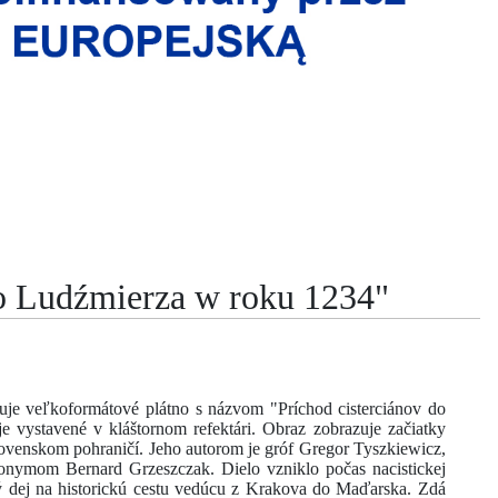
o Ludźmierza w roku 1234"
uje veľkoformátové plátno s názvom "Príchod cisterciánov do
e vystavené v kláštornom refektári. Obraz zobrazuje začiatky
lovenskom pohraničí. Jeho autorom je gróf Gregor Tyszkiewicz,
nymom Bernard Grzeszczak. Dielo vzniklo počas nacistickej
lý dej na historickú cestu vedúcu z Krakova do Maďarska. Zdá