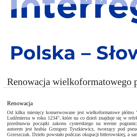
Renowacja wielkoformatowego p
Renowacja
Od kilku miesięcy konserwowane jest wielkoformatowe płótno
Ludźmierza w roku 1234", które na co dzień znajduje się w refe
przedstawia początki zakonu cysterskiego na terenie pogranic
autorem jest hrabia Grzegorz Tyszkiewicz, tworzący pod pse
Grzeszczak. Dzieło powstało podczas okupacji hitlerowskiej, a sa