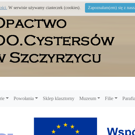
ości.
W serwisie używamy ciasteczek (cookies).
Zapoznałam(em) się z naszą 
rie
Powołania
Sklep klasztorny
Muzeum
Filie
Parafi