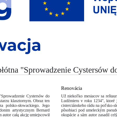
łótna "Sprowadzenie Cystersów d
Renovácia
 "Sprowadzenie Cystersów do
Už niekoľko mesiacov sa reštaur
ktarzu klasztornym. Obraz ten
Ludźmieru v roku 1234", ktoré j
za polsko-słowackiego. Jego
cisterciánskeho rádu na poľsko-s
udonim artystycznym Bernard
pôsobiaci pod umeleckým pseudo
m autor całą akcję umiejscowił
okupácie a sám autor zasadil ce