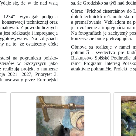
daje się, że w tle nad wsią
sa, že Grodzisko sa týči nad dedi
Obraz "Príchod cisterciánov do 
 1234" wymagał podjęcia
úplnú technickú reštauratorsku o
konserwacji technicznej oraz
a premaľovania. Vzhľadom na poč
rzemalowań. Z powodu licznych
jej uvoľnenie a impregnácia na n
jest relaksacja i impregnacja
Na fotografiách je zachytený po
zygotowywany. Na zdjęciach
konzervácie bude prekvapujúci.
y na to, że ostateczny efekt
Obnova sa realizuje v rámci m
pohraničí - svedectvo pre budú
tersi na pograniczu polsko-
Biskupstvo Spišské Podhradie ak
stersów w Szczyrzycu jako
rámci Programu Interreg Poľsko 
e realizują projekt o numerze
atraktívne pohraničie. Projekt je
a 2021 -2027, Priorytet 3.
łfinansowany przez Europejski