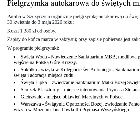
Pielgrzymka autokarowa do świętych mi
Parafia w Szczyrzycu organizuje pielgrzymkę autokarową do świę
30 kwietnia do 3 maja 2026 roku;
Koszt 1 380 zł od osoby.
Zapisy do końca marca w zakrystii; przy zapisie pobierana jest zali
W programie pielgrzymki:
Święta Woda - Nawiedzenie Sanktuarium MBB, modlitwa p
wejście na Polską Górę Krzyży.
Sokółka - wizyta w Kolegiacie św. Antoniego - Sanktuari
święta i adoracja miejsca cudu.
Święta Lipka – zwiedzanie Sanktuarium Matki Bożej Świętol
Stoczek Klasztorny – miejsce internowania Prymasa Stefan
Gietrzwałd - miejsce objawień Maryjnych w Polsce.
Warszawa - Świątynia Opatrzności Bożej, zwiedzanie Pant
wizyta w Muzeum Jana Pawła II i Prymasa Wyszyńskiego.