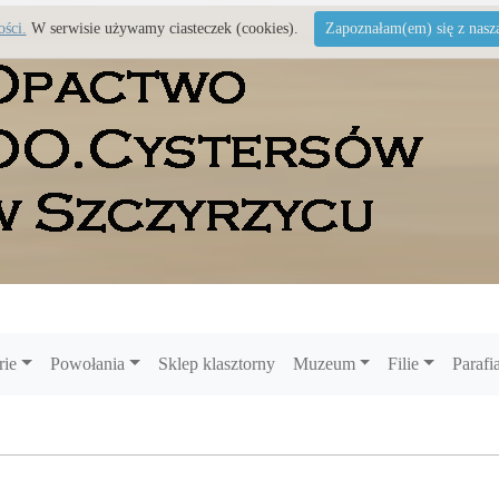
ości.
W serwisie używamy ciasteczek (cookies).
Zapoznałam(em) się z naszą 
rie
Powołania
Sklep klasztorny
Muzeum
Filie
Parafi