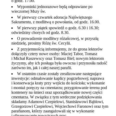
o godz. 17.00.
Wypominki jednorazowe będą odprawiane po
wieczornej Mszy św.
W pierwszy czwartek adoracja Najświętszego
Sakramentu, z modlitwą o powołania, od godz. 16.00.
W pierwszy piątek spowiedź o godz. 6.30 i 16.30;
odwiedziny chorych od godz. 8.30.
O prowadzenie modlitwy różańcowej, w przyszłą
niedzielę, prosimy Różę św. Cecylii.
Z przyjemnością informujemy, że do grona lektorów
dołączyły cztery nowe osoby: Maciej Tabor, Tomasz
i Michał Raszewscy oraz Tomasz Biel; nowym lektorom
życzymy, aby ich posługa była owocna i przynosiła radość
zarówno im, jak i całej naszej parafii.
W ostatnim czasie zostały zrealizowane następujące
inwestycje: odmalowanie kaplicy pogrzebowej; naprawa
i konserwacja kraty przy wejściu do kościoła; wykonanie
i montaż poręczy na cmentarzu; przygotowanie terenu pod
kontenery na śmieci oraz uporządkowanie nowej części
cmentarza. W związku z tym serdeczne podziękowania
składamy Adamowi Czepielowi, Stanisławowi Bąblowi,
Grzegorzowi Czepielowi, Wojciechowi Faronowi oraz tym
parafianom, którzy zaangażowali się w wykonanie
i sfinansowanie powyższych prac.